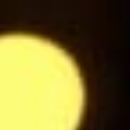
Ice Tea Pétillant Pêche
3
$
Sprite
3
$
Jus d'Orange
3
$
Jus de Pomme
3
$