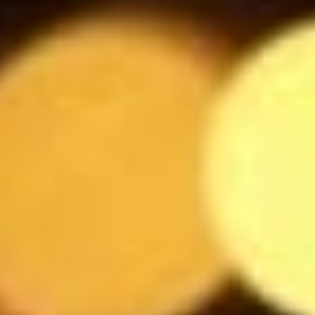
Messina Cristal di sale
5.5
$
Liefmans
4
$
Leffe Blonde
5.5
$
Marcus
5.5
$