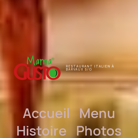
RESTAURANT ITALIEN À
BARVAUX S/O
Accueil
Menu
Histoire
Photos