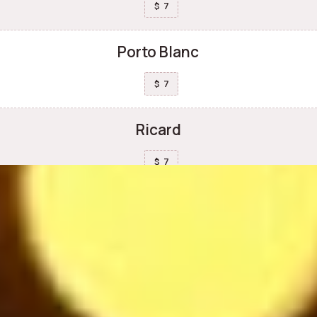
7
$
Porto Blanc
7
$
Ricard
7
$
Safari orange
8.5
$
Vodka Eristoff
7