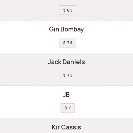
6.5
$
Gin Bombay
7.5
$
Jack Daniels
7.5
$
JB
7
$
Kir Cassis