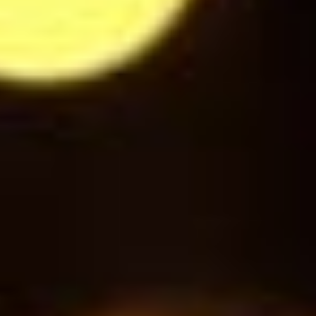
Jus de Pomme Cerise
3
$
Gini
3
$
Schweppes Tonic
3
$
Jupiler / Jupiler NA
3
$