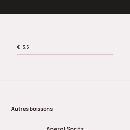
€
5.5
Autres boissons
Aperol Spritz