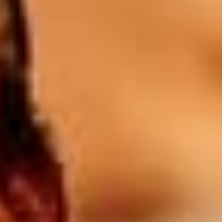
1l Blanc / Rosé / Rouge
28
$
Batida orange
8.5
$
Campari orange
8.5
$