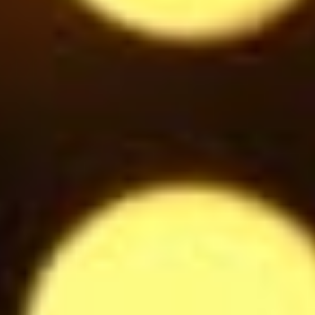
$
Woodberries
6.5
$
Bouteille de Prosecco blanc
34
$
Coupe de Prosecco Blanc
8
$
Eau plate / pétillante 25cl
2.8
$