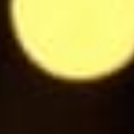
Eau plate / pétillante 50cl
5.5
$
Eau plate / pétillante 1l
9
$
Coca Cola / Coca Cola Zero
3
$
Fanta
3
$