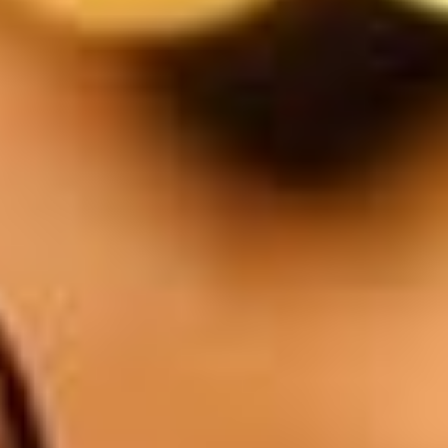
Orval
6.5
$
Le verre Blanc / Rosé / Rouge
5.5
$
1/4l Blanc / Rosé / Rouge
11
$
1/2l Blanc / Rosé / Rouge
18
$