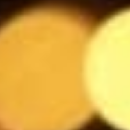
Messina Cristal di sale
5.5
$
Liefmans
4
$
Marcus
5.5
$
Rochefort
5.5
$