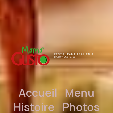
RESTAURANT ITALIEN À
BARVAUX S/O
Accueil
Menu
Histoire
Photos