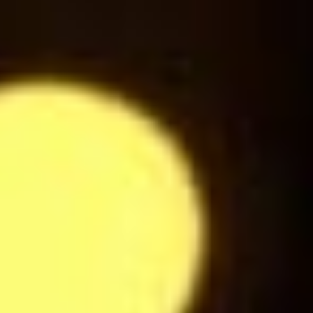
Ice Tea Pétillant Pêche
3
$
Sprite
3
$
Jus d'Orange
3
$
Jus de Pomme
3
$