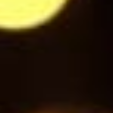
Jus de Pomme Cerise
3
$
Gini
3
$
Schweppes Tonic
3
$
Jupiler / Jupiler NA
3
$