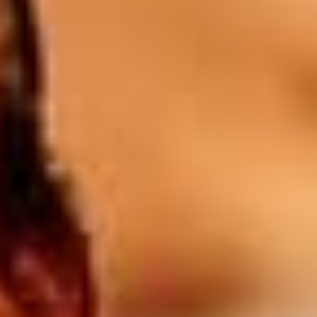
1l Blanc / Rosé / Rouge
28
$
Batida orange
8.5
$
Campari orange
8.5
$