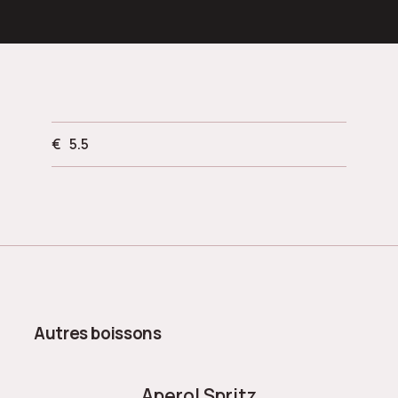
€
5.5
Autres boissons
Aperol Spritz