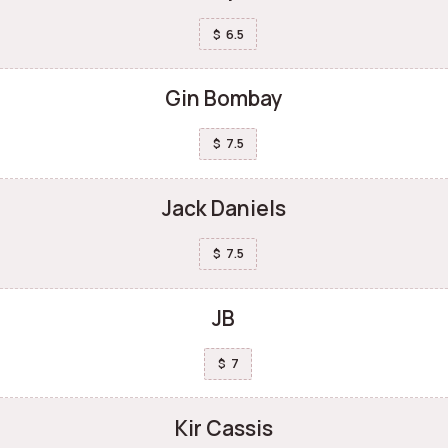
6.5
$
Gin Bombay
7.5
$
Jack Daniels
7.5
$
JB
7
$
Kir Cassis