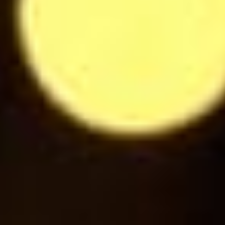
Eau plate / pétillante 50cl
5.5
$
Eau plate / pétillante 1l
9
$
Coca Cola / Coca Cola Zero
3
$
Fanta
3
$