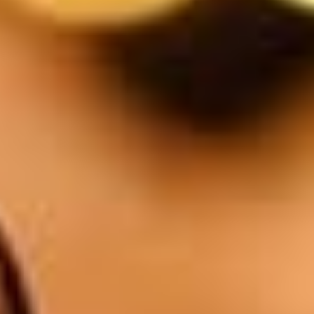
Orval
6.5
$
Le verre Blanc / Rosé / Rouge
5.5
$
1/4l Blanc / Rosé / Rouge
11
$
1/2l Blanc / Rosé / Rouge
18
$