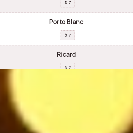
7
$
Porto Blanc
7
$
Ricard
7
$
Safari orange
8.5
$
Vodka Eristoff
7