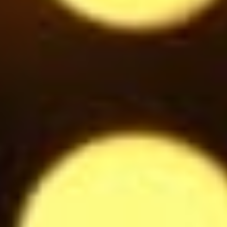
$
Woodberries
6.5
$
Bouteille de Prosecco blanc
34
$
Coupe de Prosecco Blanc
8
$
Eau plate / pétillante 25cl
2.8
$