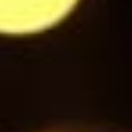
Gini
3
$
Schweppes Tonic
3
$
Jupiler / Jupiler NA
3
$
Messina Cristal di sale
5.5
$