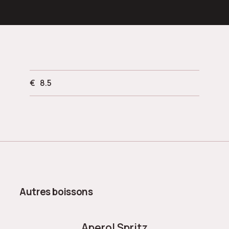
€
8.5
Autres boissons
Aperol Spritz