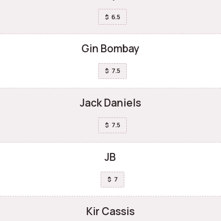
6.5
$
Gin Bombay
7.5
$
Jack Daniels
7.5
$
JB
7
$
Kir Cassis