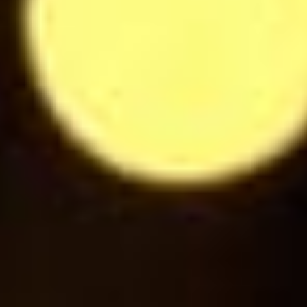
Eau plate / pétillante 1l
9
$
Coca Cola / Coca Cola Zero
3
$
Fanta
3
$
Ice Tea Pétillant Pêche
3
$