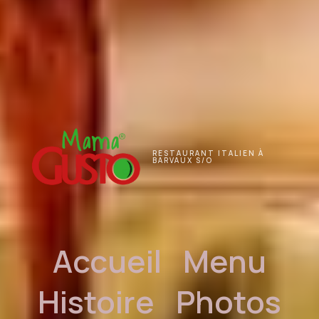
RESTAURANT ITALIEN À
BARVAUX S/O
Accueil
Menu
Histoire
Photos