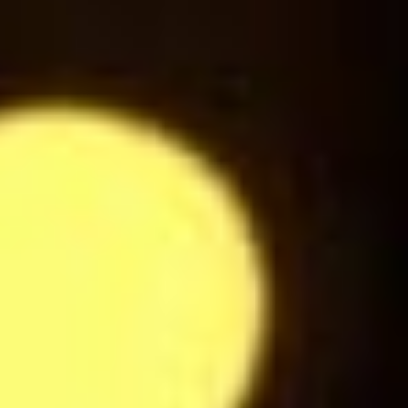
Sprite
3
$
Jus d'Orange
3
$
Jus de Pomme
3
$
Jus de Pomme Cerise
3
$