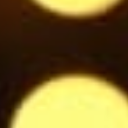
$
Bouteille de Prosecco blanc
34
$
Coupe de Prosecco Blanc
8
$
Eau plate / pétillante 25cl
2.8
$
Eau plate / pétillante 50cl
5.5
$