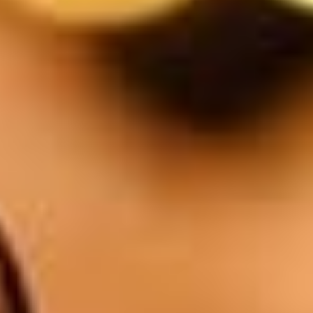
Orval
6.5
$
Le verre Blanc / Rosé / Rouge
5.5
$
1/4l Blanc / Rosé / Rouge
11
$
1/2l Blanc / Rosé / Rouge
18
$