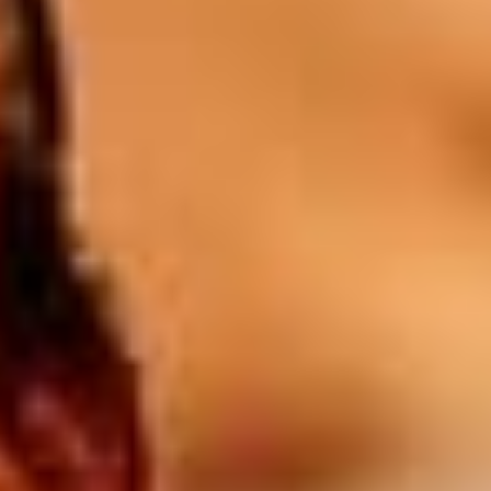
1l Blanc / Rosé / Rouge
28
$
Batida orange
8.5
$
Campari orange
8.5
$