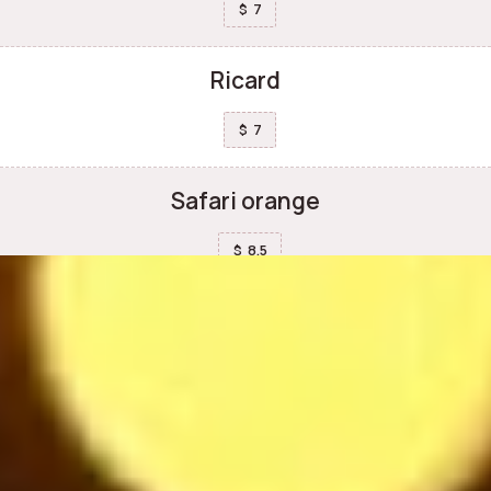
7
$
Ricard
7
$
Safari orange
8.5
$
Vodka Eristoff
7
$
Woodberries
6.5