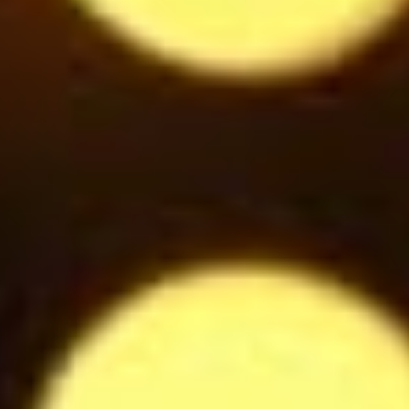
Vodka Eristoff
7
$
Woodberries
6.5
$
Bouteille de Prosecco blanc
34
$
Coupe de Prosecco Blanc
8
$
Eau plate / pétillante 25cl