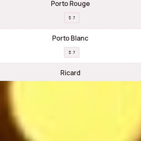
Porto Rouge
7
$
Porto Blanc
7
$
Ricard
7
$
Safari orange
8.5
$