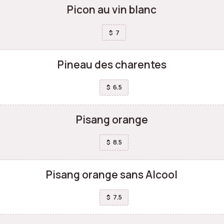
Picon au vin blanc
7
$
Pineau des charentes
6.5
$
Pisang orange
8.5
$
Pisang orange sans Alcool
7.5
$