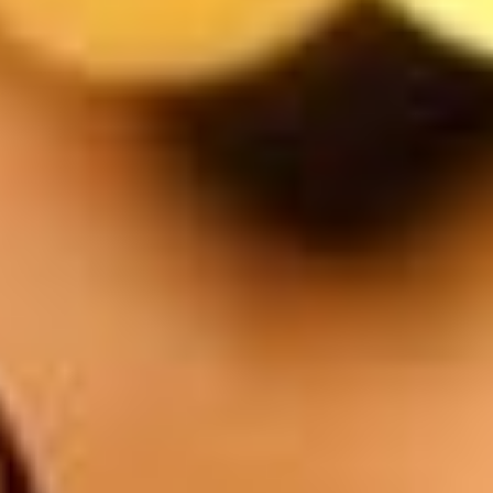
5.5
$
Rochefort
5.5
$
Orval
6.5
$
1/4l Blanc / Rosé / Rouge
11
$
1/2l Blanc / Rosé / Rouge
18
$