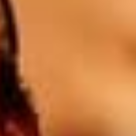
1l Blanc / Rosé / Rouge
28
$
Batida orange
8.5
$
Campari orange
8.5
$