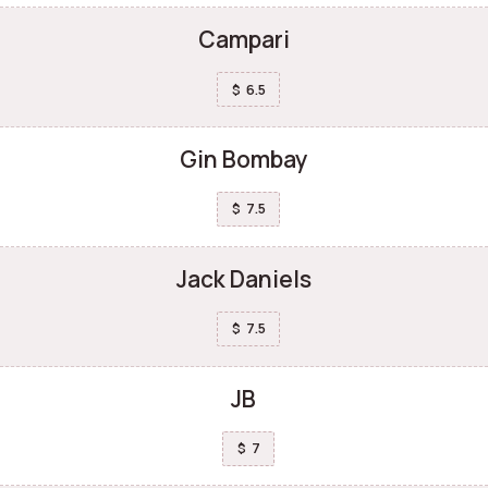
Campari
6.5
$
Gin Bombay
7.5
$
Jack Daniels
7.5
$
JB
7
$