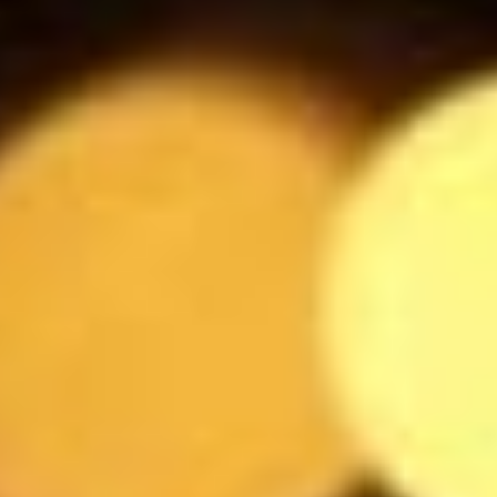
3
$
Messina Cristal di sale
5.5
$
Liefmans
4
$
Leffe Blonde
5.5
$
Marcus