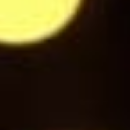
3
$
Jus de Pomme Cerise
3
$
Gini
3
$
Schweppes Tonic
3
$
Jupiler / Jupiler NA