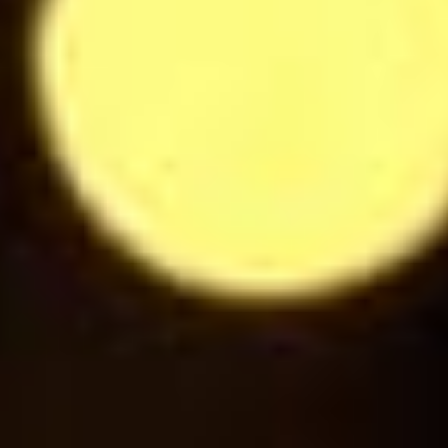
2.8
$
Eau plate / pétillante 50cl
5.5
$
Eau plate / pétillante 1l
9
$
Coca Cola / Coca Cola Zero
3
$
Fanta