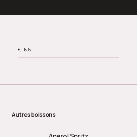
€
8.5
Autres boissons
Aperol Spritz