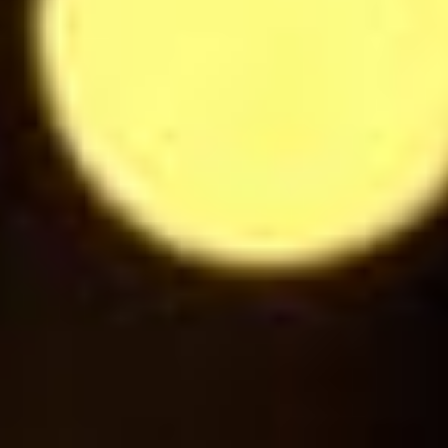
Eau plate / pétillante 50cl
5.5
$
Eau plate / pétillante 1l
9
$
Coca Cola / Coca Cola Zero
3
$
Fanta
3
$