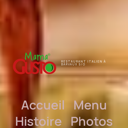
RESTAURANT ITALIEN À
BARVAUX S/O
Accueil
Menu
Histoire
Photos