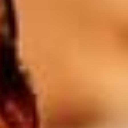
1/2l Blanc / Rosé / Rouge
18
$
1l Blanc / Rosé / Rouge
28
$
Batida orange
8.5
$