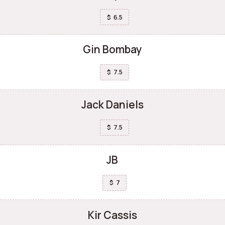
6.5
$
Gin Bombay
7.5
$
Jack Daniels
7.5
$
JB
7
$
Kir Cassis