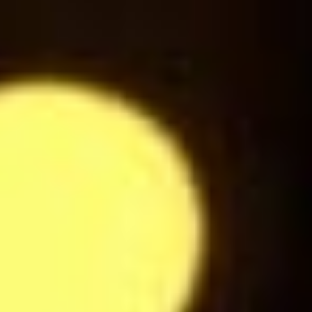
Ice Tea Pétillant Pêche
3
$
Sprite
3
$
Jus d'Orange
3
$
Jus de Pomme
3
$