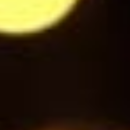
Jus de Pomme Cerise
3
$
Gini
3
$
Schweppes Tonic
3
$
Jupiler / Jupiler NA
3
$