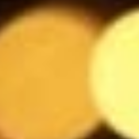
Messina Cristal di sale
5.5
$
Liefmans
4
$
Leffe Blonde
5.5
$
Marcus
5.5
$