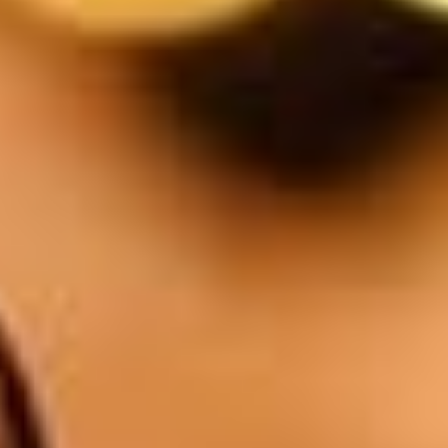
Rochefort
5.5
$
Orval
6.5
$
Le verre Blanc / Rosé / Rouge
5.5
$
1/4l Blanc / Rosé / Rouge
11
$