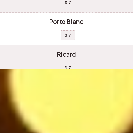
7
$
Porto Blanc
7
$
Ricard
7
$
Safari orange
8.5
$
Vodka Eristoff
7