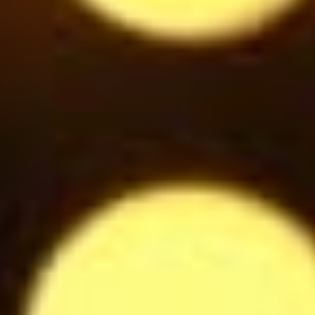
$
Woodberries
6.5
$
Bouteille de Prosecco blanc
34
$
Coupe de Prosecco Blanc
8
$
Eau plate / pétillante 25cl
2.8
$