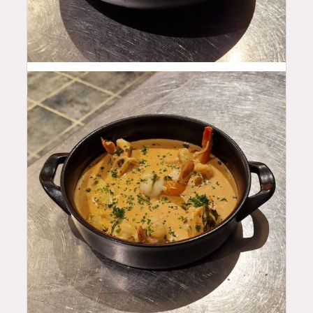
24
$
19.5
$