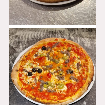
17
$
15
$