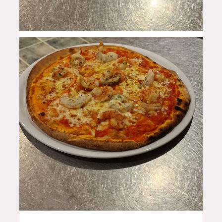
17
$
17
$