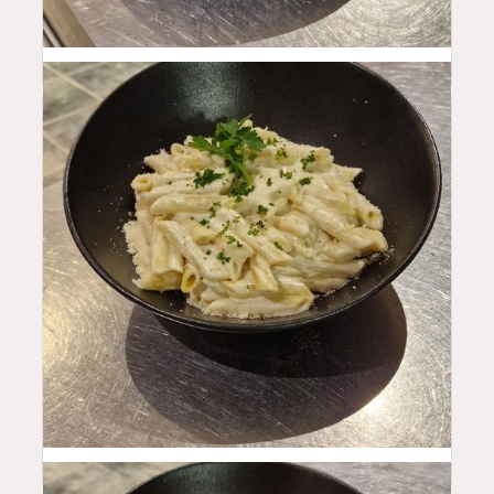
16
$
19.5
$