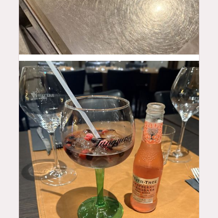
16
$
12
$