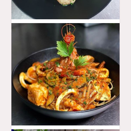
26
$
28.5
$