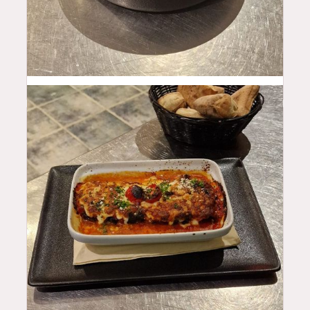
17.5
$
16
$