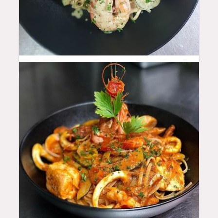
26
$
28.5
$