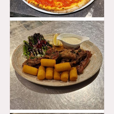
15
$
29.5
$