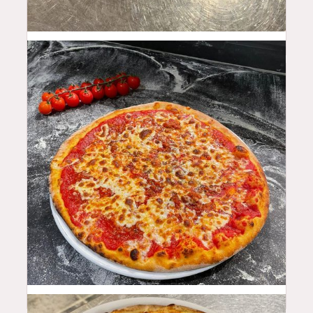
15
$
13
$