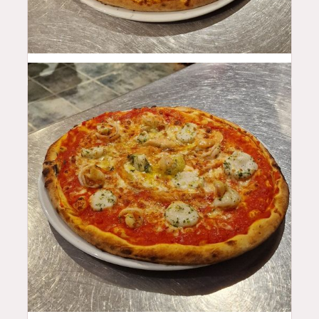
17
$
18.5
$