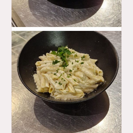
16
$
19.5
$