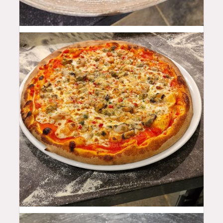
28
$
17
$